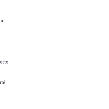
ur
.
.
x
ette
uté
e