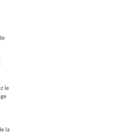
de
t
z le
age
e la