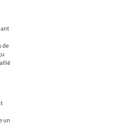
dant
s de
çu
llié
nt
e un