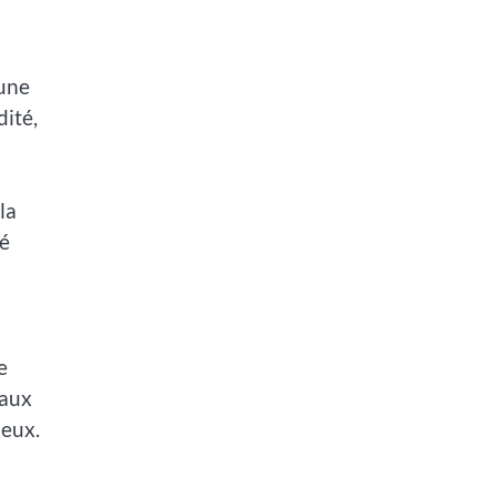
 une
dité,
la
té
e
 aux
neux.