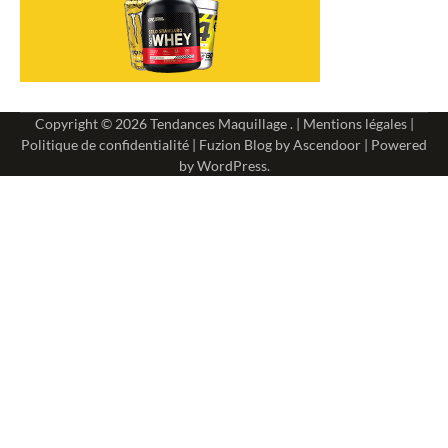
Copyright © 2026
Tendances Maquillage
. |
Mentions légales
|
Politique de confidentialité
| Fuzion Blog by
Ascendoor
| Powered
by
WordPress
.