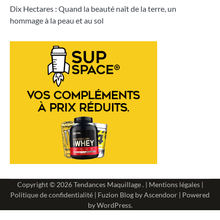
Dix Hectares : Quand la beauté naît de la terre, un
hommage à la peau et au sol
Copyright © 2026
Tendances Maquillage
. |
Mentions légales
|
Politique de confidentialité
| Fuzion Blog by
Ascendoor
| Powered
by
WordPress
.