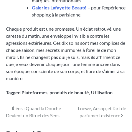
marques internationales.
Galeries Lafayette Beauté
– pour l’expérience
shopping à la parisienne.
Chaque produit est une promesse. Un éclat retrouvé, une
caresse du matin, une enveloppe invisible contre les
agressions extérieures. Ces dix soins sont mes complices de
chaque saison, mes secrets murmurés à l’oreille de mon
miroir. Ils ne changent pas qui je suis, mais ils affirment ce
que je veux devenir chaque jour : une femme ancrée dans
son époque, consciente de son corps, et libre de s’aimer à sa
manière.
Tagged
Plateformes
,
produits de beauté
,
Utilisation
Navigation
Éléos : Quand la Douche
Loewe, Aesop, et l’art de
Devient un Rituel des Sens
parfumer l’existence
de
l’article