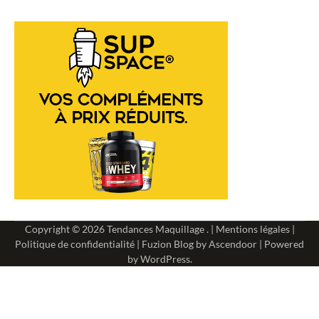
Copyright © 2026
Tendances Maquillage
. |
Mentions légales
|
Politique de confidentialité
| Fuzion Blog by
Ascendoor
| Powered
by
WordPress
.