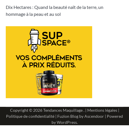
Dix Hectares : Quand la beauté naît de la terre, un
hommage à la peau et au sol
Copyright © 2026
Tendances Maquillage
. |
Mentions légales
|
Politique de confidentialité
| Fuzion Blog by
Ascendoor
| Powered
by
WordPress
.