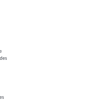
e
 des
es