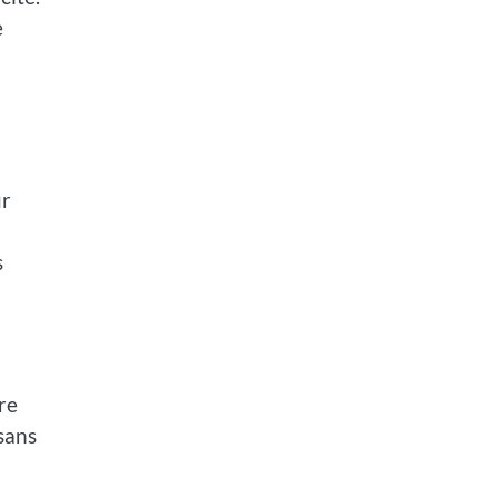
e
ur
s
re
sans