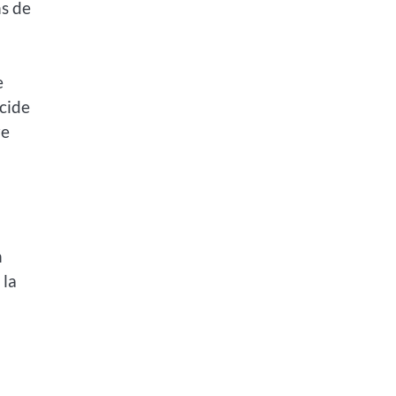
ns de
e
cide
re
n
 la