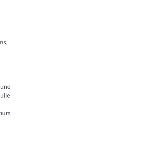
ns,
 une
huile
ébum