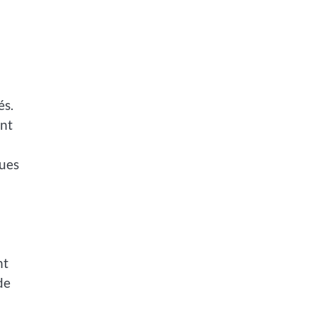
és.
ent
ques
nt
de