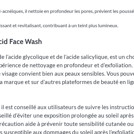
acnéiques, il nettoie en profondeur les pores, prévient les pouss
issant et revitalisant, contribuant à un teint plus lumineux.
Acid Face Wash
l’acide glycolique et de l’acide salicylique, est un ch
érience de nettoyage en profondeur et d’exfoliation.
e visage convient bien aux peaux sensibles. Vous pouv
e la marque et sur d’autres plateformes de beauté en li
l est conseillé aux utilisateurs de suivre les instructi
seillé d’éviter une exposition prolongée au soleil après
précaution aide à prévenir toute sensibilité cutanée ou
us susceptible aux dommages du soleil après l’exfoliati