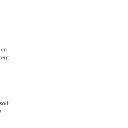
 en
tent
soit
s