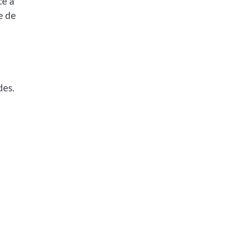
ce à
e de
des.