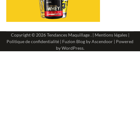
Copyright © 2026
Tendances Maquillage
. |
Mentions légales
|
Politique de confidentialité
| Fuzion Blog by
Ascendoor
| Powered
by
WordPress
.