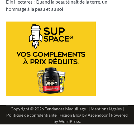
Dix Hectares : Quand la beauté naît de la terre, un
hommage à la peau et au sol
Copyright © 2026
Tendances Maquillage
. |
Mentions légales
|
Politique de confidentialité
| Fuzion Blog by
Ascendoor
| Powered
by
WordPress
.