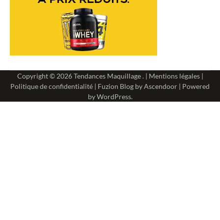
Copyright © 2026
Tendances Maquillage
. |
Mentions légales
|
Politique de confidentialité
| Fuzion Blog by
Ascendoor
| Powered
by
WordPress
.