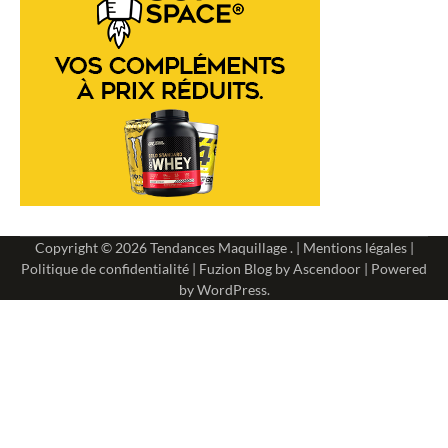
Copyright © 2026
Tendances Maquillage
. |
Mentions légales
|
Politique de confidentialité
| Fuzion Blog by
Ascendoor
| Powered
by
WordPress
.