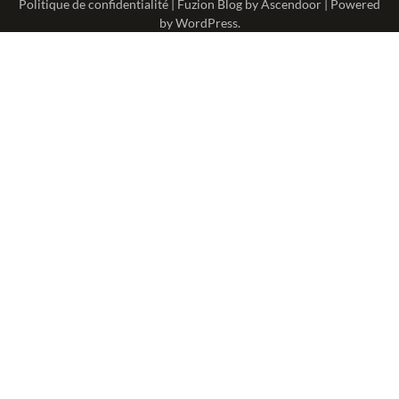
Politique de confidentialité
| Fuzion Blog by
Ascendoor
| Powered
by
WordPress
.