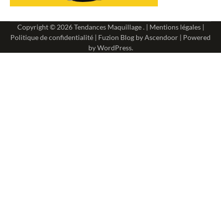
Copyright © 2026
Tendances Maquillage
. |
Mentions légales
|
Politique de confidentialité
| Fuzion Blog by
Ascendoor
| Powered
by
WordPress
.