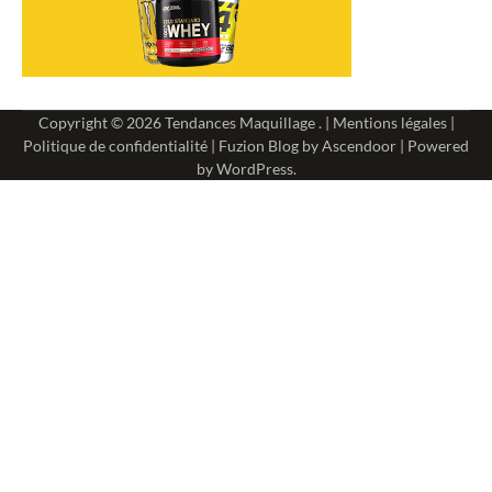
Copyright © 2026
Tendances Maquillage
. |
Mentions légales
|
Politique de confidentialité
| Fuzion Blog by
Ascendoor
| Powered
by
WordPress
.