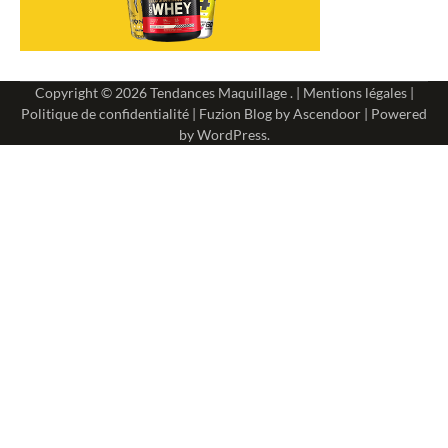
Copyright © 2026
Tendances Maquillage
. |
Mentions légales
|
Politique de confidentialité
| Fuzion Blog by
Ascendoor
| Powered
by
WordPress
.