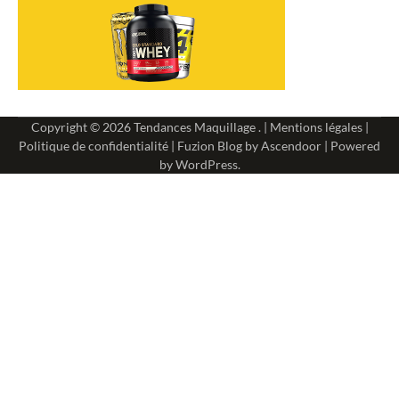
Copyright © 2026
Tendances Maquillage
. |
Mentions légales
|
Politique de confidentialité
| Fuzion Blog by
Ascendoor
| Powered
by
WordPress
.