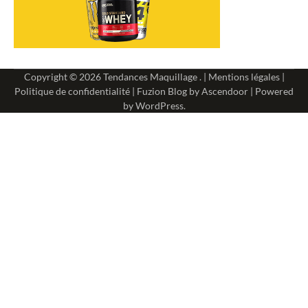
Copyright © 2026
Tendances Maquillage
. |
Mentions légales
|
Politique de confidentialité
| Fuzion Blog by
Ascendoor
| Powered
by
WordPress
.