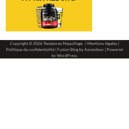
Copyright © 2026
Tendances Maquillage
. |
Mentions légales
|
Politique de confidentialité
| Fuzion Blog by
Ascendoor
| Powered
by
WordPress
.