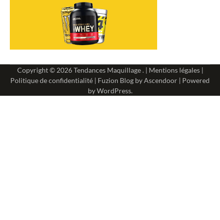
Copyright © 2026
Tendances Maquillage
. |
Mentions légales
|
Politique de confidentialité
| Fuzion Blog by
Ascendoor
| Powered
by
WordPress
.