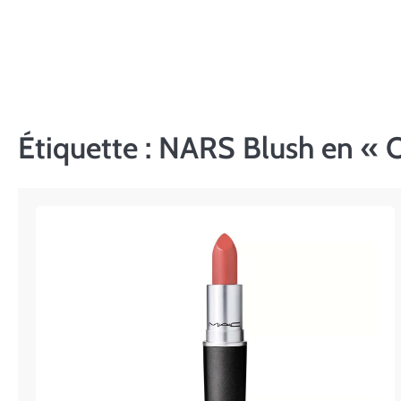
Skip
to
content
Étiquette :
NARS Blush en « 