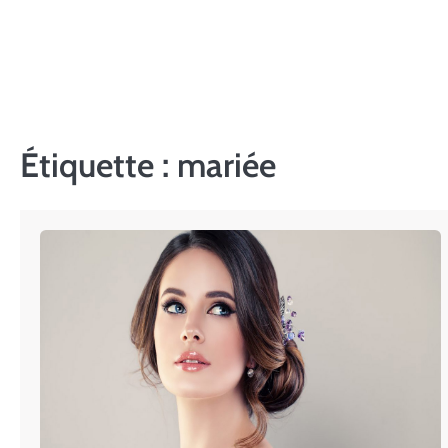
Skip
to
content
Étiquette :
mariée