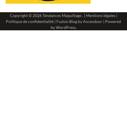
Copyright © 2026
Tendances Maquillage
. |
Mentions légales
|
Politique de confidentialité
| Fuzion Blog by
Ascendoor
| Powered
by
WordPress
.