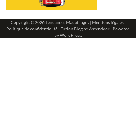
Copyright © 2026
Tendances Maquillage
. |
Mentions légales
|
Politique de confidentialité
| Fuzion Blog by
Ascendoor
| Powered
by
WordPress
.