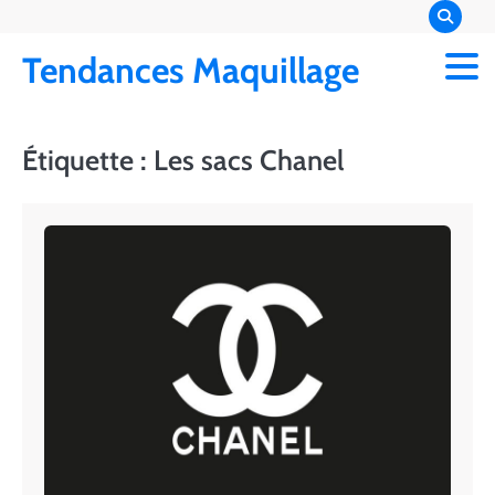
Skip
to
Tendances Maquillage
content
Étiquette :
Les sacs Chanel