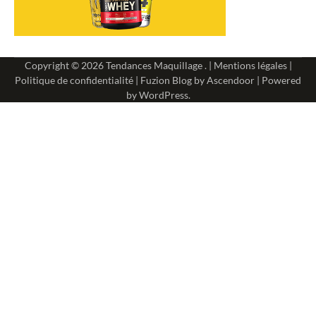
Copyright © 2026
Tendances Maquillage
. |
Mentions légales
|
Politique de confidentialité
| Fuzion Blog by
Ascendoor
| Powered
by
WordPress
.