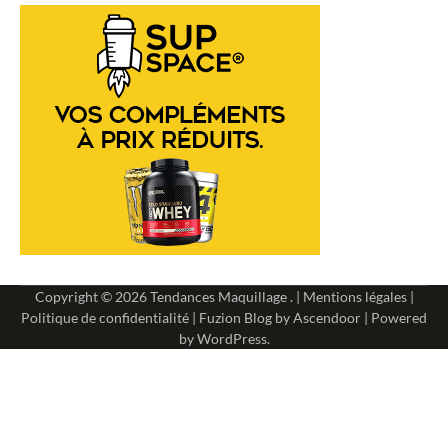
Copyright © 2026
Tendances Maquillage
. |
Mentions légales
|
Politique de confidentialité
| Fuzion Blog by
Ascendoor
| Powered
by
WordPress
.