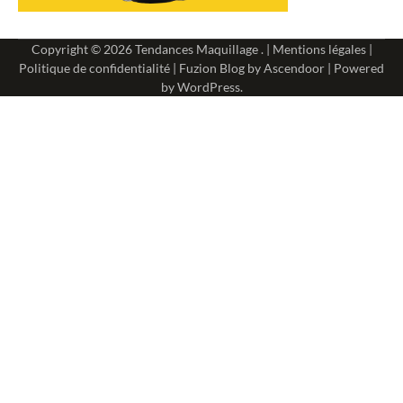
Copyright © 2026
Tendances Maquillage
. |
Mentions légales
|
Politique de confidentialité
| Fuzion Blog by
Ascendoor
| Powered
by
WordPress
.