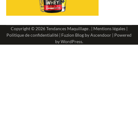
Copyright © 2026
Tendances Maquillage
. |
Mentions légales
|
Politique de confidentialité
| Fuzion Blog by
Ascendoor
| Powered
by
WordPress
.