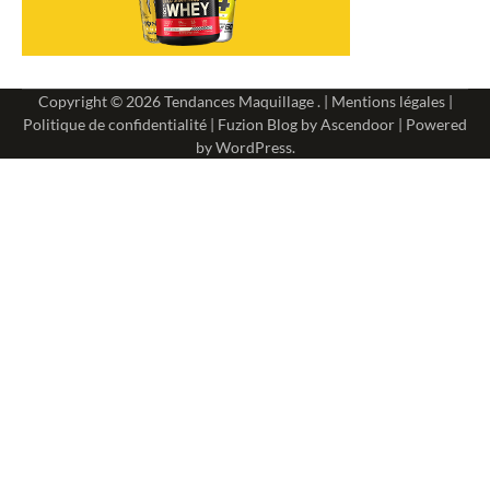
Copyright © 2026
Tendances Maquillage
. |
Mentions légales
|
Politique de confidentialité
| Fuzion Blog by
Ascendoor
| Powered
by
WordPress
.