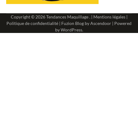
Copyright © 2026
Tendances Maquillage
. |
Mentions légales
|
Politique de confidentialité
| Fuzion Blog by
Ascendoor
| Powered
by
WordPress
.