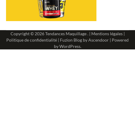
Copyright © 2026
Tendances Maquillage
. |
Mentions légales
|
Politique de confidentialité
| Fuzion Blog by
Ascendoor
| Powered
by
WordPress
.