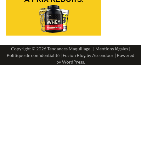
Copyright © 2026
Tendances Maquillage
. |
Mentions légales
|
Politique de confidentialité
| Fuzion Blog by
Ascendoor
| Powered
by
WordPress
.