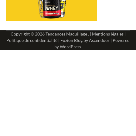
Copyright © 2026
Tendances Maquillage
. |
Mentions légales
|
Politique de confidentialité
| Fuzion Blog by
Ascendoor
| Powered
by
WordPress
.