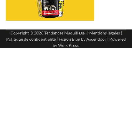
Copyright © 2026
Tendances Maquillage
. |
Mentions légales
|
Politique de confidentialité
| Fuzion Blog by
Ascendoor
| Powered
by
WordPress
.