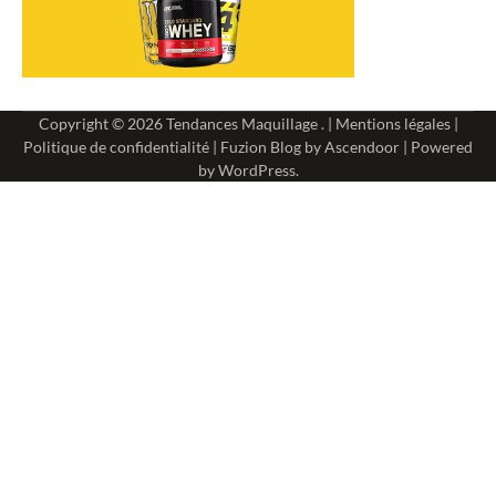
Copyright © 2026
Tendances Maquillage
. |
Mentions légales
|
Politique de confidentialité
| Fuzion Blog by
Ascendoor
| Powered
by
WordPress
.