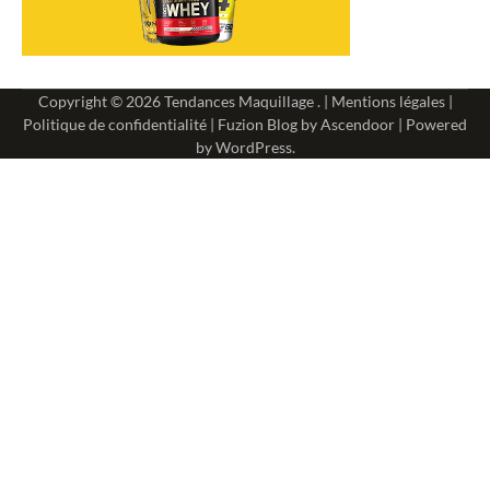
Copyright © 2026
Tendances Maquillage
. |
Mentions légales
|
Politique de confidentialité
| Fuzion Blog by
Ascendoor
| Powered
by
WordPress
.