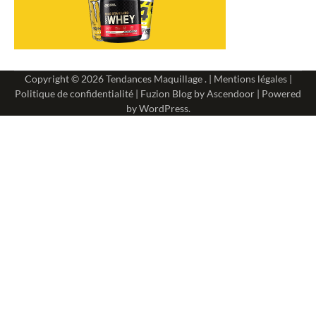
Copyright © 2026
Tendances Maquillage
. |
Mentions légales
|
Politique de confidentialité
| Fuzion Blog by
Ascendoor
| Powered
by
WordPress
.