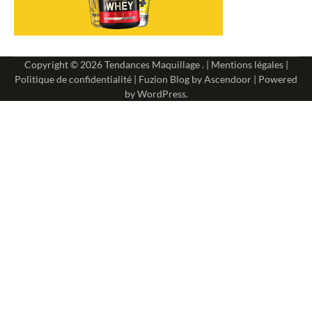
Copyright © 2026
Tendances Maquillage
. |
Mentions légales
|
Politique de confidentialité
| Fuzion Blog by
Ascendoor
| Powered
by
WordPress
.